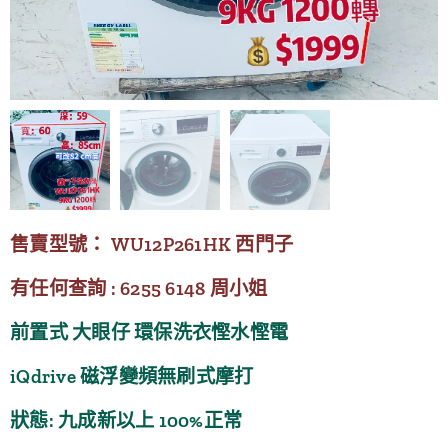
售賣型號： WU12P261HK 西門子
有任何查詢 : 6255 6148 周小姐
前置式 大眼仔 環保洗衣慳水慳電
iQdrive 磁浮變頻無刷式摩打
狀態: 九成新以上 100%正常