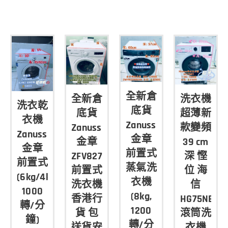
全新倉
全新倉
洗衣機
洗衣乾
底貨
底貨
超薄新
衣機
Zanussi
Zanussi
款變頻
ux
Zanussi
金章
金章
39 cm
金章
前置式
ZFV827
深 慳
前置式
蒸氣洗
前置式
位 海
22AF
(6kg/4kg,
衣機
洗衣機
信
1000
(8kg,
香港行
HG75NE1
轉/分
1200
貨 包
滾筒洗
鐘)
轉/分
送貨安
衣機