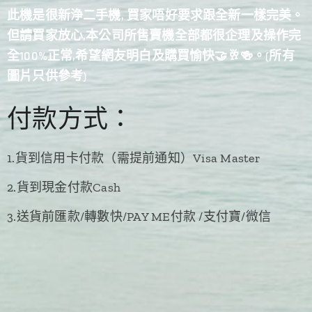
此機是很新浄二手機, 買家唔好要求跟全新一樣完美。
但請買家放心,本公司所售賣機全部都很企理及操作完
全100%正常,希望網友明白及購買愉快
🤝
🥂🍻
。(所有
圖片只供參考)
付款方式：
1.貨到信用卡付款（需提前通知）Visa Master
2.貨到現金付款Cash
3.送貨前匯款/轉數快/PAY ME付款 /支付寶/微信