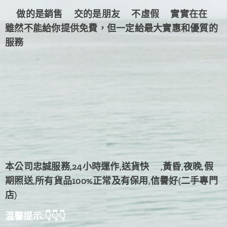
👉做的是銷售❤️交的是朋友❤️不虛假❤️實實在在❤️
雖然不能給你提供免費，但一定給最大實惠和優質的
服務❤️
本公司忠誠服務,24小時運作,送貨快
🚛
,黃昏,夜晚,假
期照送,所有貨品100%正常及有保用,信譽好
(二手專門
店)
温馨提示:👇👇👇