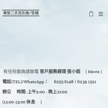
專營二手洗衣機/雪櫃
選單
有任何查詢請致電
客戶服務經理
張
小姐
🙋‍♀️
( Mavis )
電話(TEL)/WhatsApp：
☎️
6255 6148 / 6239 1521
辦公
✍🏻
時間
: 上午9:00 -
晚上
21:00
(12:00-13:00 休息
🍹
)