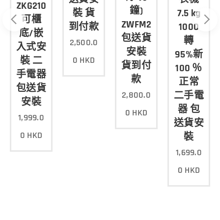
ZKG2105
鐘)
裝 貨
7.5 kg
可櫃
ZWFM25W804A
到付款
1000
底/嵌
包送貨
轉
2,500.0
入式安
安裝
95%新
裝 二
0
HKD
貨到付
100 ％
手電器
款
正常
包送貨
二手電
2,800.0
安裝
器 包
0
HKD
1,999.0
送貨安
0
HKD
裝
1,699.0
0
HKD