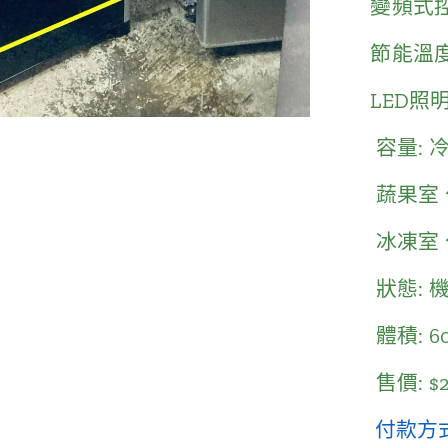
變頻式
節能溫
LED照
容量: 冷
蔬果室 
冰凍室 
狀態: 機
體積: 6
售價: $2
付款