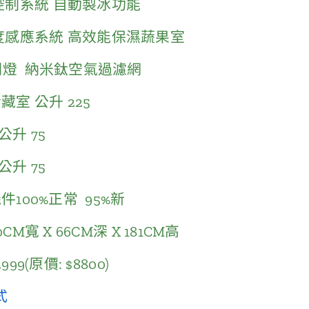
控制系統 自動製冰功能
度感應系統 高效能保濕蔬果室
明燈 納米鈦空氣過濾網
藏室 公升 225
公升 75
公升 75
件100%正常 95%新
0CM寬 X 66CM深 X 181CM高
999(原價: $8800)
方式