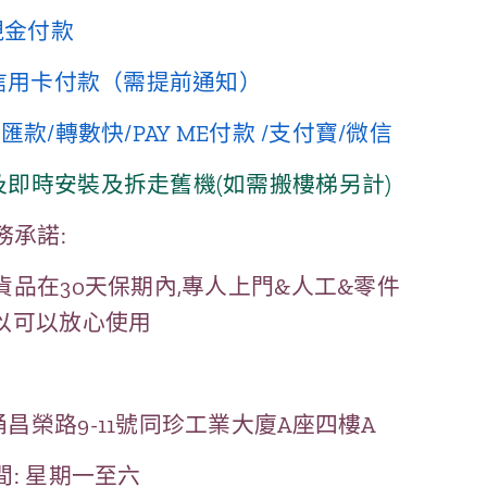
現金付款
到信用卡付款（需提前通知）
前匯款/轉數快/PAY ME付款 /支付寶/微信
及即時安裝及拆走舊機(如需搬樓梯另計)
務承諾:
品在30天保期內,專人上門&人工&零件
所以可以放心使用
昌榮路9-11號同珍工業大廈A座四樓A
: 星期一至六