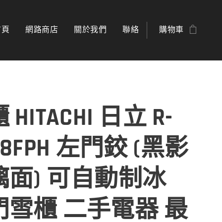
首頁
網路商店
關於我們
聯絡
購物車
 HITACHI 日立 R-
38FPH 左門鉸 (黑影
璃面) 可自動制冰
門雪櫃 二手電器 最