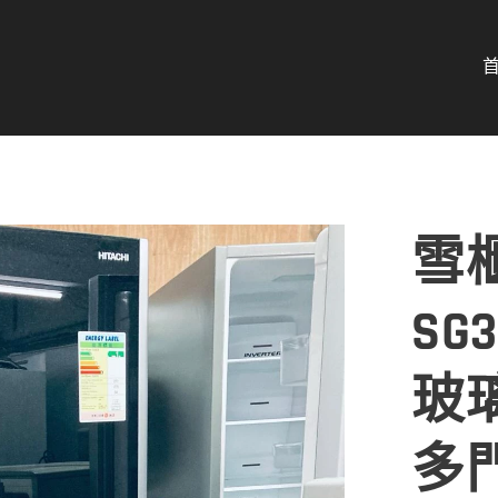
雪櫃
SG
玻
多