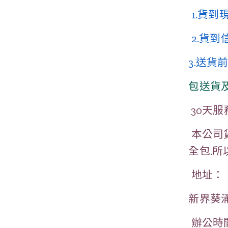
1.貨到
2.貨
3.送貨
包送貨
30天服
本公司貨
全包.
地址：
新界葵涌
辦公時間