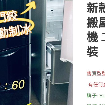
新
搬屋
機 
裝
售賣型號
有任何查詢
牌子: Hi