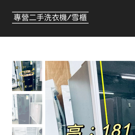
專營二手洗衣機/雪櫃