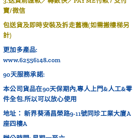
3.送貨前匯款／轉數快／PAY ME付款 / 支付
寶/微信
包送貨及即時安裝及拆走舊機(如需搬樓梯另
計)
更加多產品:
www.62556148.com
90天服務承諾:
本公司貨品在90天保期內,專人上門&人工&零
件全包.所以可以放心使用
地址： 新界葵涌昌榮路9-11號同珍工業大廈A
座四樓A