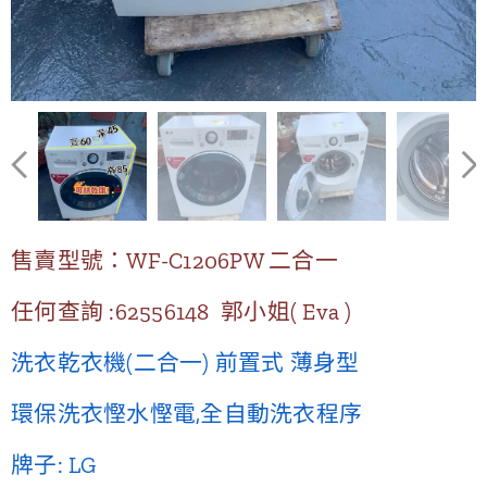
售賣型號：WF-C1206PW 二合一
任何查詢 :62556148 郭小姐( Eva )
洗衣乾衣機(二合一) 前置式 薄身型
環保洗衣慳水慳電,全自動洗衣程序
牌子: LG