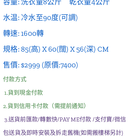
容量: 洗衣量8公斤 乾衣量4公斤
水温: 冷水至90度(可調)
轉速: 1600轉
規格: 85(高) X 60(闊) X 56(深) CM
售價: $2999 (原價:7400)
付款方式
1.貨到現金付款
2.貨到信用卡付款（需提前通知）
3.送貨前匯款/轉數快/PAY ME付款 /支付寶/微信
包送貨及即時安裝及拆走舊機(如需搬樓梯另計)