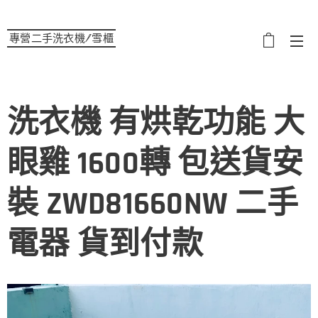
專營二手洗衣機/雪櫃
選單
洗衣機 有烘乾功能 大
眼雞 1600轉 包送貨安
裝 ZWD81660NW 二手
電器 貨到付款