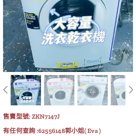
售賣型號: ZKN7147J
有任何查詢 :62556148郭小姐( Eva )