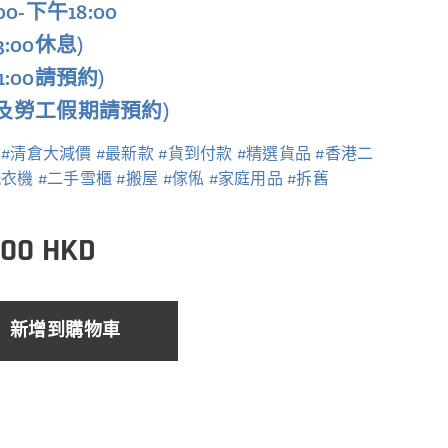
00-下午18:00
13:00休息)
-21:00請預約)
及勞工假期請預約)
 #清倉大減價 #最新款 #貨到付款 #精選貨品 #香港二
衣機 #二手雪櫃 #搬屋 #傢俬 #家庭用品 #拆舊
.00
HKD
新增到購物車