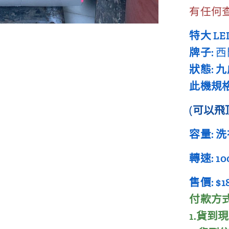
有任何查詢 
特大 L
牌子:
西
狀態: 
此機規格:8
(可以飛
容量: 洗
轉速: 1
售價: $1
付款
1.貨到