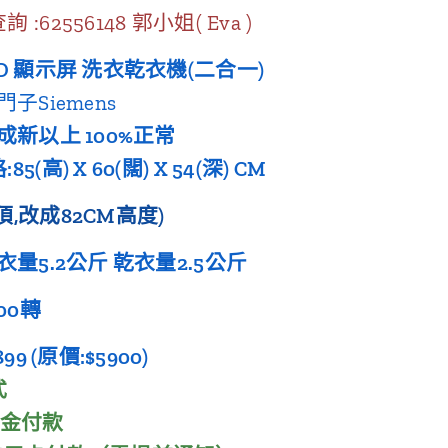
:62556148 郭小姐( Eva )
ED 顯示屏 洗衣乾衣機(二合一)
門子Siemens
九成新以上 100%正常
5(高) X 60(闊) X 54(深) CM
頂,改成82CM高度)
衣量5.2公斤 乾衣量2.5公斤
000轉
899 (原價:$5900)
方式
現金付款