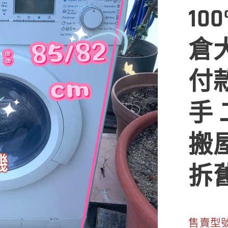
10
倉
付
手
搬
拆
售賣型號