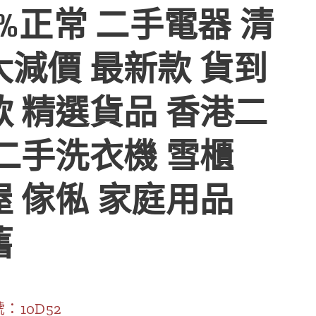
0%正常 二手電器 清
大減價 最新款 貨到
款 精選貨品 香港二
 二手洗衣機 雪櫃
屋 傢俬 家庭用品
舊
：10D52