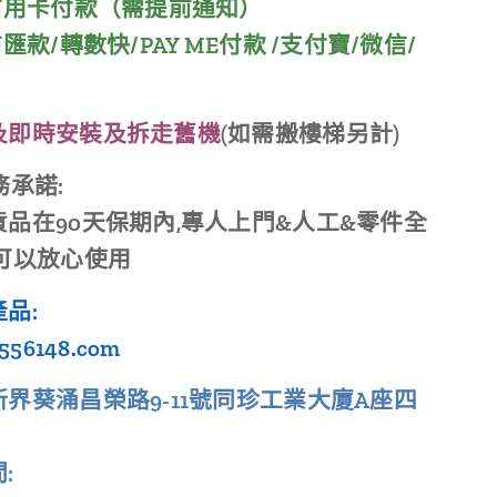
到信用卡付款（需提前通知）
匯款/轉數快/PAY ME付款 /支付寶/微信/
及即時安裝及拆走舊機
(如需搬樓梯另計)
務承諾:
品在90天保期內,專人上門&人工&零件全
以可以放心使用
品:
556148.com
界葵涌昌榮路9-11號同珍工業大廈A座四
: