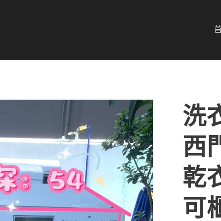
洗衣
西門
乾衣
可