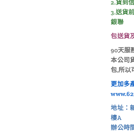
2.貨
3.
送貨前
銀聯
包送貨
90天服
本公司貨
包,所
更加多產
www.62
地址：新
樓A
辦公時間