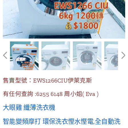
售賣型號：EWS1266CIU伊萊克斯
有任何查詢 :6255 6148 周
小姐( Eva )
大眼雞 纖薄洗衣機
智能變頻摩打 環保洗衣慳水慳電,全自動洗