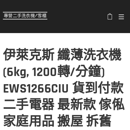
專營二手洗衣機/雪櫃
選單
伊萊克斯 纖薄洗衣機
(6kg, 1200轉/分鐘)
EWS1266CIU 貨到付款
二手電器 最新款 傢俬
家庭用品 搬屋 拆舊