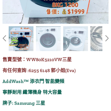
售賣型號：WW80K5210VW三星
有任何查詢 :6255 6148 郭小姐(Eva)
AddWash™ 添衣門 智能變頻
寧靜耐用 纖薄機身 特大容量
牌子: Samsung 三星