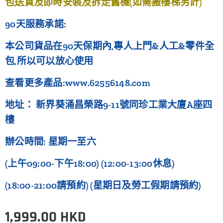
包送貨及即時安裝及拆走舊機(如需搬樓梯另計)
90天服務承諾:
本公司貨品在90天保期內,專人上門&人工&零件全
包,所以可以放心使用
查看更多產品:www.62556148.com
地址： 新界葵涌昌榮路9-11號同珍工業大廈A座四
樓
辦公時間: 星期一至六
(上午09:00-下午18:00) (12:00-13:00休息)
(18:00-21:00請預約) (星期日及勞工假期請預約)
1,999.00
HKD