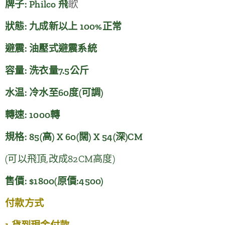
歌
牌子: Philco 飛
狀態: 九成新以上 100%正常
避震: 油壓式避震系統
容量: 洗衣量7.5公斤
水温: 冷水至60度(可調)
轉速: 1000轉
規格: 85(高) X 60(闊) X 54(深)CM
(可以飛頂,改成82CM高度)
售價: $1800(原價:4500)
付款方式