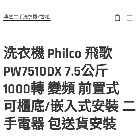
專營二手洗衣機/雪櫃
選單
洗衣機 Philco 飛歌
PW7510DX 7.5公斤
1000轉 變頻 前置式
可櫃底/嵌入式安裝 二
手電器 包送貨安裝