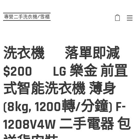
專營二手洗衣機/雪櫃
選單
洗衣機 ♻️落單即減
$200♻️ LG 樂金 前罝
式智能洗衣機 薄身
(8kg, 1200轉/分鐘) F-
1208V4W 二手電器 包