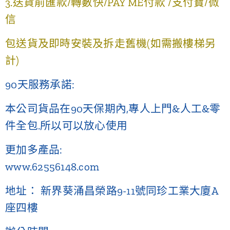
3.送貨前匯款/轉數快/PAY ME付款 /支付寶/微
信
包送貨及即時安裝及拆走舊機(如需搬樓梯另
計)
90天服務承諾:
本公司貨品在90天保期內,專人上門&人工&零
件全包.所以可以放心使用
更加多產品:
www.62556148.com
地址： 新界葵涌昌榮路9-11號同珍工業大廈A
座四樓