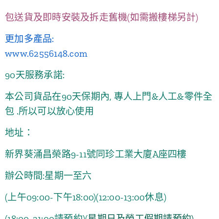
包送貨及即時安裝及拆走舊機(如需搬樓梯另計)
更加多產品:
www.62556148.com
90天服務承諾:
本公司貨品在90天保期內, 專人上門&人工&零件全
包 .所以可以放心使用
地址：
新界葵涌昌榮路9-11號同珍工業大廈A座四樓
辦公時間:星期一至六
(上午09:00-下午18:00)
(12:00-13:00休息)
(18:00-21:00請預約)(
星期日及勞工假期請預約)