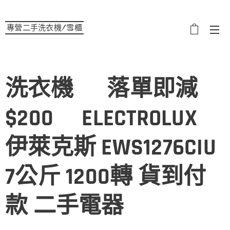
專營二手洗衣機/雪櫃
選單
洗衣機♻️ 落單即減
$200♻️ELECTROLUX
伊萊克斯 EWS1276CIU
7公斤 1200轉 貨到付
款 二手電器