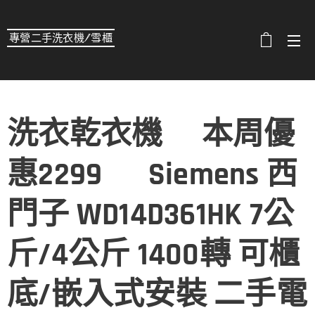
專營二手洗衣機/雪櫃
選單
洗衣乾衣機💹本周優
惠2299💹 Siemens 西
門子 WD14D361HK 7公
斤/4公斤 1400轉 可櫃
底/嵌入式安裝 二手電