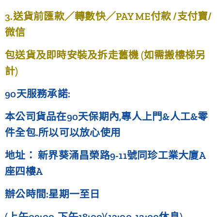
3.送貨前匯款／轉數快／PAY ME付款 /支付寶/
微信
包送貨及即時安裝及拆走舊機 (如需搬樓梯另
計)
90天服務承諾:
本公司貨品在90天保期內,專人上門&人工&零
件全包.所以可以放心使用
地址： 新界葵涌昌榮路9-11號同珍工業大廈A
座四樓A
辦公時間:星期一至日
(上午09:00-下午18:00)(12:00-13:00休息)